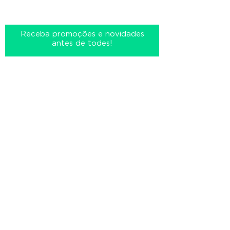
Novidades Exclusivas
Receba promoções e novidades
antes de todes!
Cadastrar
Loja
Troca & Devolução
A Marca
Opções de
Contato
Pagamentos
Prazo de Entrega
Libertina © Todos os direitos reservados.
2020
Comércio varejista de artigos de vestuário
e acessórios