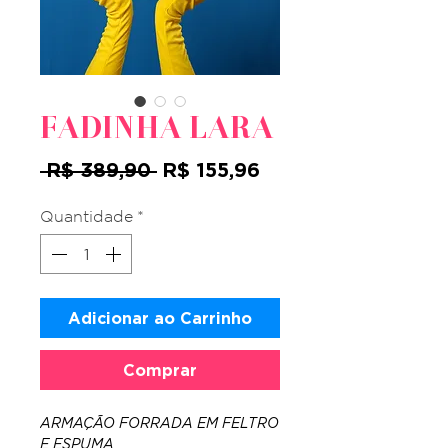
FADINHA LARA
Preço
Preço
 R$ 389,90 
R$ 155,96
normal
promocional
Quantidade
*
Adicionar ao Carrinho
Comprar
ARMAÇÃO FORRADA EM FELTRO
E ESPUMA